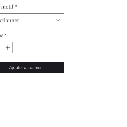
 motif
*
ctionner
té
*
Ajouter au panier