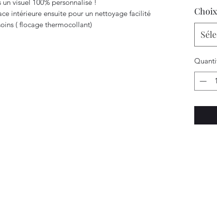
 un visuel 100% personnalisé !
Choix
ace intérieure ensuite pour un nettoyage facilité
soins ( flocage thermocollant)
Séle
Quanti