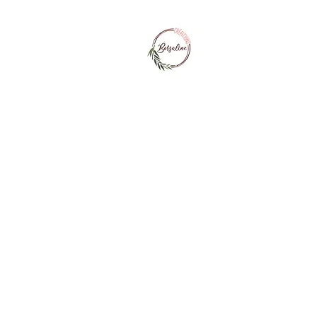
Borsaline créa
Personnalisation sur boi
Accueil
Merci maîtresse
Cérémonies