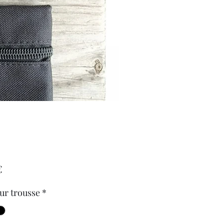
Prix
€
ur trousse
*