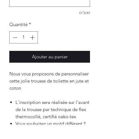
0/500
Quantité
*
Ajouter au panier
Nous vous proposons de personnaliser
cette jolie trousse de toilette en jute et
coton
L'inscription sera réalisée sur l'avant
de la trousse par technique de flex
thermocollé, certifié oeko-tex
Vous souhaitez un motif différent ?
N'hésitez pas à nous contacter pour
nous faire connaître vos envies. nous