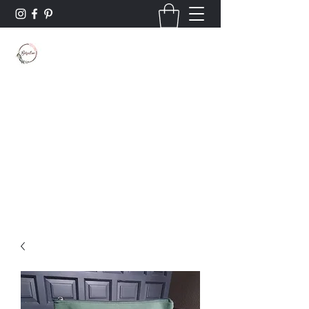
Borsaline créations
Personnalisation sur bois et textile
Contact