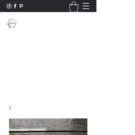
Borsaline créations
Personnalisation sur bois et textile
Contact