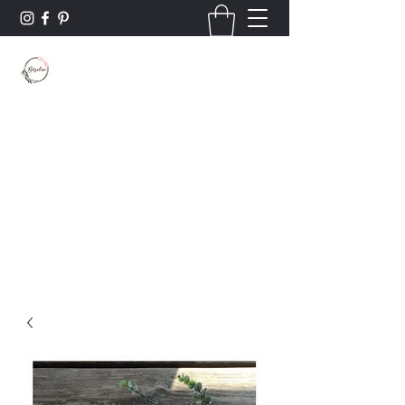
Borsaline créations
Personnalisation sur bois et textile
Contact