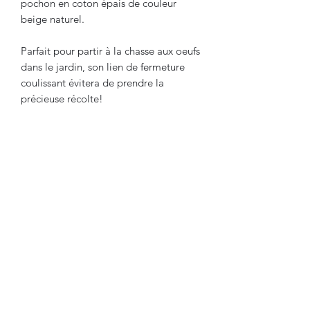
pochon en coton épais de couleur
beige naturel.
Parfait pour partir à la chasse aux oeufs
dans le jardin, son lien de fermeture
coulissant évitera de prendre la
précieuse récolte!
Une jolie idée de cadeau à
personnaliser au prénom de votre
enfant
Dimension : 24x29 cm
Détails techniques