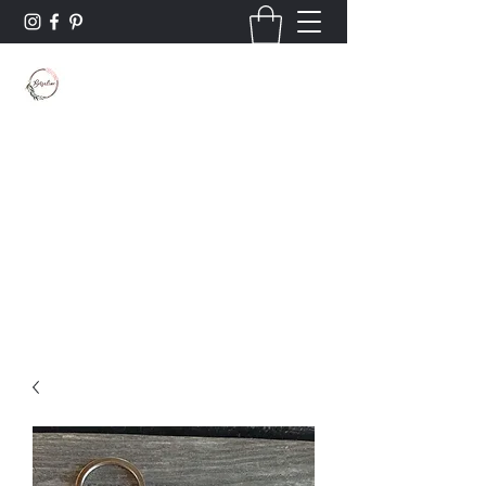
Borsaline créations
Personnalisation sur bois et textile
Contact