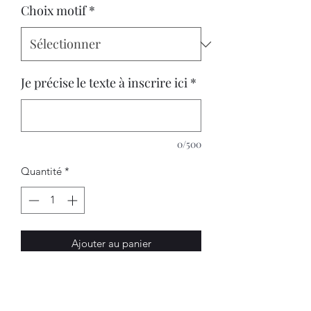
Choix motif
*
Je précise le texte à inscrire ici
*
0/500
Quantité
*
Ajouter au panier
Un joli message à graver pour une
super ATSEM, maîtresse ou nounou