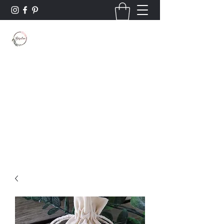
Borsaline créations
Personnalisation sur bois et textile
Contact