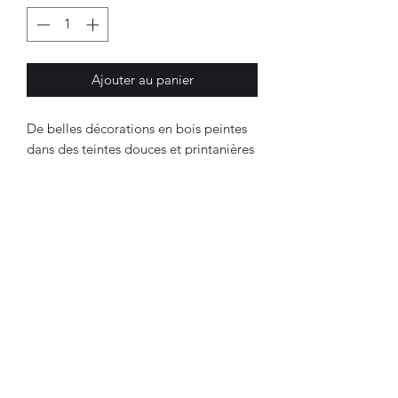
Ajouter au panier
De belles décorations en bois peintes
dans des teintes douces et printanières
pour sublimer votre intérieur
Suspension en bois découpé et peint
dans notre atelier en Alsace
Dimensions:
8 cm de hauteur, 6 cm de largeur et 6
mm d'épaisseur
Borsaline créations