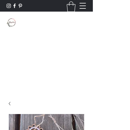
Borsaline créations
Personnalisation sur bois et textile
Contact