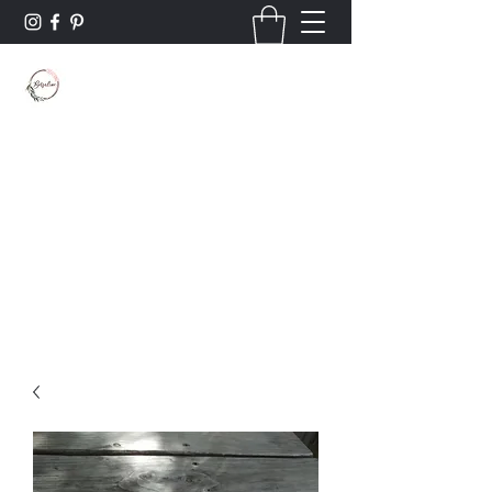
Borsaline créations
Personnalisation sur bois et textile
Contact