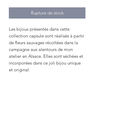
Rupture de stock
Les bijoux présentés dans cette
collection capsule sont réalisés à partir
de fleurs sauvages récoltées dans la
campagne aux alentours de mon
atelier en Alsace. Elles sont séchées et
incorporées dans ce joli bijou unique
et original.
Boucles d'oreilles rondes 13 mm de
diamètre
En acier inoxydable doré
Informations