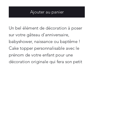
Ajouter au panier
Un bel élément de décoration à poser
sur votre gâteau d'anniversaire,
babyshower, naissance ou baptême !
Cake topper personnalisable avec le
prénom de votre enfant pour une
décoration originale qui fera son petit
effet auprès des invités !
Matière : bois. Prénom par gravure
laser
Hauteur : 17cm
Largeur : 6cm
Pour répondre aux normes
alimentaires, il est conseillé d'entourer
de cellophane les parties du bois en
contact avec le gâteau