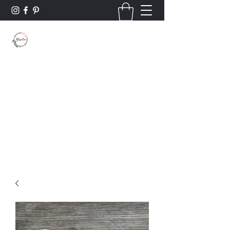
Borsaline créations
Personnalisation sur bois et textile
Contact