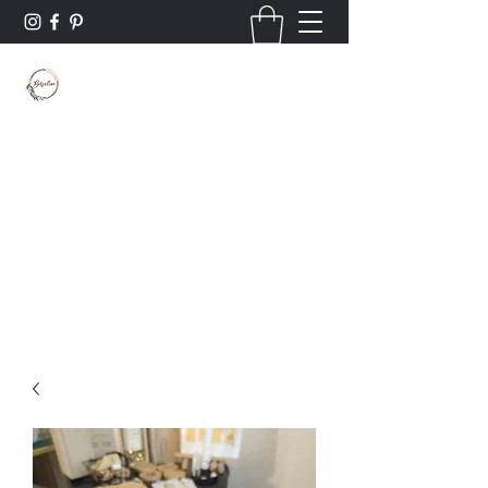
Borsaline créations
Personnalisation sur bois et textile
Contact