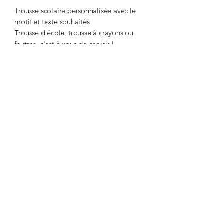
Trousse scolaire personnalisée avec le
motif et texte souhaités
Trousse d'école, trousse à crayons ou
feutres, c'est à vous de choisir !
** Exemple de personnalisation, vous
souhaitez un autre thème ? Laissez
nous un message et nous vous
préparerons un visuel 100%
personnalisé !
Fermeture éclaire sur face avant, face
intérieure ensuite pour un nettoyage
facilité
Personnalisation réalisée par nos soins
( flocage thermocollant)
Dimensions 21x13,5cm
Composition : 100% polyester