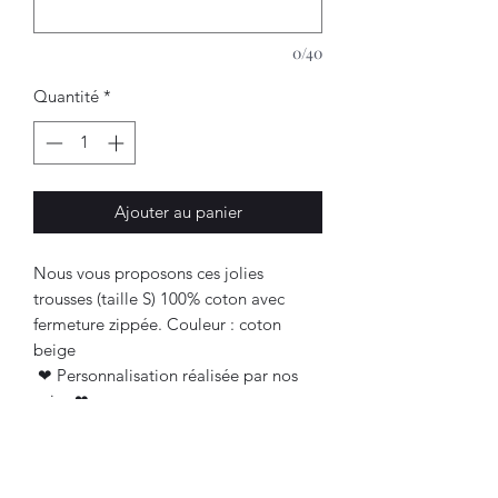
0/40
Quantité
*
Ajouter au panier
Nous vous proposons ces jolies
trousses (taille S) 100% coton avec
fermeture zippée. Couleur : coton
beige
❤ Personnalisation réalisée par nos
soins ❤
Vous n'avez qu'à choisir votre motif
préféré et nous préciser votre texte à