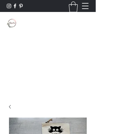
Borsaline créations
Personnalisation sur bois et textile
Contact