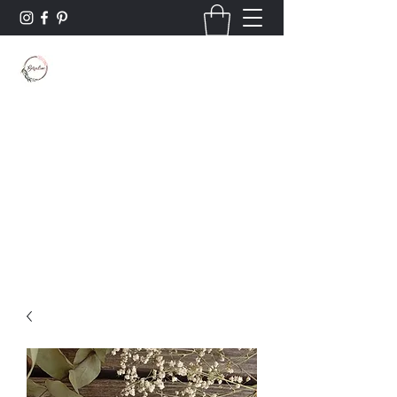
Borsaline créations
Personnalisation sur bois et textile
Contact