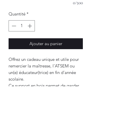
0/500
Quantité
*
Ajouter au panier
Offrez un cadeau unique et utile pour
remercier la maîtresse, l’ATSEM ou
un(e) éducateur(trice) en fin d’année
scolaire.
Ce support en bois permet de garder
toujours à portée de main un bloc de
post-it et un stylo personnalisé
Il est fabriqué artisanalement, à partir
de bois de qualité, avec une gravure
personnalisée sur le stylo, au prénom
ou message de votre choix.