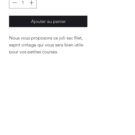
Ajouter au panier
Nous vous proposons ce joli sac filet,
esprit vintage qui vous sera bien utile
pour vos petites courses.
Composition: 100% coton bio
Couleur : écru naturel
Autre texte ? N'hésitez pas à nous
préciser votre inscription !
Cet article sera personnalisé par nos
soins selon votre demande ( texte ou
prénom) avec flex thermocollant
certifié oeko tex.