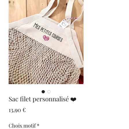
Sac filet personnalisé ❤️
Prix
13,90 €
Choix motif
*