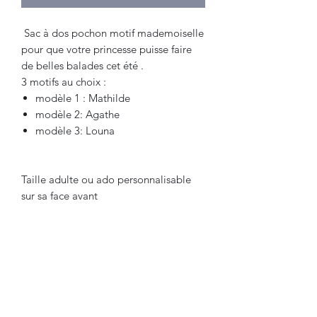
Sac à dos pochon motif mademoiselle
pour que votre princesse puisse faire
de belles balades cet été .
3 motifs au choix :
modèle 1 : Mathilde
modèle 2: Agathe
modèle 3: Louna
Taille adulte ou ado personnalisable
sur sa face avant
Sac en toile 100% coton
Dimension : 46x37 cm (contenance 12
litres)
La fermeture se fait par serrage de
cordons en coton
Couleur du sac gris souris