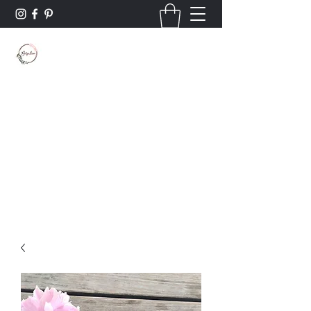
Borsaline créations
Personnalisation sur bois et textile
Contact