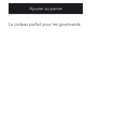
Ajouter au panier
Le cadeau parfait pour les gourmands
en cette saison !
Un lot de 8 spatules à raclette gravées
avec vos citations préférées
Dimension: 13 cm
En bois de hêtre
Borsaline créations
borsaline68@gmail.com