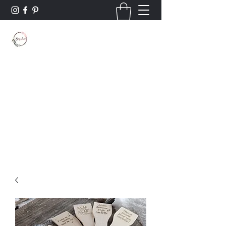
Borsaline créations
Personnalisation sur bois et textile
Contact